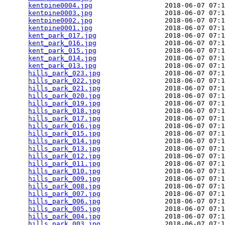
kentpine0004.jpg
                  2018-06-07 07:1
kentpine0003.jpg
                  2018-06-07 07:1
kentpine0002.jpg
                  2018-06-07 07:1
kentpine0001.jpg
                  2018-06-07 07:1
kent_park_017.jpg
                 2018-06-07 07:1
kent_park_016.jpg
                 2018-06-07 07:1
kent_park_015.jpg
                 2018-06-07 07:1
kent_park_014.jpg
                 2018-06-07 07:1
kent_park_013.jpg
                 2018-06-07 07:1
hills_park_023.jpg
                2018-06-07 07:1
hills_park_022.jpg
                2018-06-07 07:1
hills_park_021.jpg
                2018-06-07 07:1
hills_park_020.jpg
                2018-06-07 07:1
hills_park_019.jpg
                2018-06-07 07:1
hills_park_018.jpg
                2018-06-07 07:1
hills_park_017.jpg
                2018-06-07 07:1
hills_park_016.jpg
                2018-06-07 07:1
hills_park_015.jpg
                2018-06-07 07:1
hills_park_014.jpg
                2018-06-07 07:1
hills_park_013.jpg
                2018-06-07 07:1
hills_park_012.jpg
                2018-06-07 07:1
hills_park_011.jpg
                2018-06-07 07:1
hills_park_010.jpg
                2018-06-07 07:1
hills_park_009.jpg
                2018-06-07 07:1
hills_park_008.jpg
                2018-06-07 07:1
hills_park_007.jpg
                2018-06-07 07:1
hills_park_006.jpg
                2018-06-07 07:1
hills_park_005.jpg
                2018-06-07 07:1
hills_park_004.jpg
                2018-06-07 07:1
hills_park_003.jpg
                2018-06-07 07:1