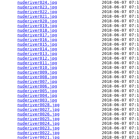
nuderiver024.jpg
                  2018-06-07 07:1
nuderiver023.jpg
                  2018-06-07 07:1
nuderiver022.jpg
                  2018-06-07 07:1
nuderiver021.jpg
                  2018-06-07 07:1
nuderiver020.jpg
                  2018-06-07 07:1
nuderiver019.jpg
                  2018-06-07 07:1
nuderiver018.jpg
                  2018-06-07 07:1
nuderiver017.jpg
                  2018-06-07 07:1
nuderiver016.jpg
                  2018-06-07 07:1
nuderiver015.jpg
                  2018-06-07 07:1
nuderiver014.jpg
                  2018-06-07 07:1
nuderiver013.jpg
                  2018-06-07 07:1
nuderiver012.jpg
                  2018-06-07 07:1
nuderiver011.jpg
                  2018-06-07 07:1
nuderiver010.jpg
                  2018-06-07 07:1
nuderiver009.jpg
                  2018-06-07 07:1
nuderiver008.jpg
                  2018-06-07 07:1
nuderiver007.jpg
                  2018-06-07 07:1
nuderiver006.jpg
                  2018-06-07 07:1
nuderiver005.jpg
                  2018-06-07 07:1
nuderiver004.jpg
                  2018-06-07 07:1
nuderiver003.jpg
                  2018-06-07 07:1
nuderiver0028.jpg
                 2018-06-07 07:1
nuderiver0027.jpg
                 2018-06-07 07:1
nuderiver0026.jpg
                 2018-06-07 07:1
nuderiver0025.jpg
                 2018-06-07 07:1
nuderiver0024.jpg
                 2018-06-07 07:1
nuderiver0023.jpg
                 2018-06-07 07:1
nuderiver0022.jpg
                 2018-06-07 07:1
nuderiver0021.jpg
                 2018-06-07 07:1