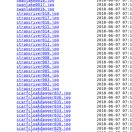
swanlake0018.jpg
                  2018-06-07 07:1
swanlake0017.jpg
                  2018-06-07 07:1
swanlake0016.jpg
                  2018-06-07 07:1
strapsriver018.jpg
                2018-06-07 07:1
strapsriver017.jpg
                2018-06-07 07:1
strapsriver016.jpg
                2018-06-07 07:1
strapsriver015.jpg
                2018-06-07 07:1
strapsriver014.jpg
                2018-06-07 07:1
strapsriver013.jpg
                2018-06-07 07:1
strapsriver012.jpg
                2018-06-07 07:1
strapsriver011.jpg
                2018-06-07 07:1
strapsriver010.jpg
                2018-06-07 07:1
strapsriver009.jpg
                2018-06-07 07:1
strapsriver008.jpg
                2018-06-07 07:1
strapsriver007.jpg
                2018-06-07 07:1
strapsriver006.jpg
                2018-06-07 07:1
strapsriver005.jpg
                2018-06-07 07:1
strapsriver004.jpg
                2018-06-07 07:1
strapsriver003.jpg
                2018-06-07 07:1
strapsriver002.jpg
                2018-06-07 07:1
strapsriver001.jpg
                2018-06-07 07:1
scarfcloakdagger037.jpg
           2018-06-07 07:1
scarfcloakdagger036.jpg
           2018-06-07 07:1
scarfcloakdagger035.jpg
           2018-06-07 07:1
scarfcloakdagger034.jpg
           2018-06-07 07:1
scarfcloakdagger033.jpg
           2018-06-07 07:1
scarfcloakdagger032.jpg
           2018-06-07 07:1
scarfcloakdagger031.jpg
           2018-06-07 07:1
scarfcloakdagger030.jpg
           2018-06-07 07:1
scarfcloakdagger029.jpg
           2018-06-07 07:1