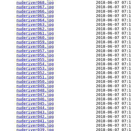
nuderiver068.jpg
                  2018-06-07 07:1
nuderiver067.jpg
                  2018-06-07 07:1
nuderiver066.jpg
                  2018-06-07 07:1
nuderiver065.jpg
                  2018-06-07 07:1
nuderiver064.jpg
                  2018-06-07 07:1
nuderiver063.jpg
                  2018-06-07 07:1
nuderiver062.jpg
                  2018-06-07 07:1
nuderiver061.jpg
                  2018-06-07 07:1
nuderiver060.jpg
                  2018-06-07 07:1
nuderiver059.jpg
                  2018-06-07 07:1
nuderiver058.jpg
                  2018-06-07 07:1
nuderiver057.jpg
                  2018-06-07 07:1
nuderiver056.jpg
                  2018-06-07 07:1
nuderiver055.jpg
                  2018-06-07 07:1
nuderiver054.jpg
                  2018-06-07 07:1
nuderiver053.jpg
                  2018-06-07 07:1
nuderiver052.jpg
                  2018-06-07 07:1
nuderiver051.jpg
                  2018-06-07 07:1
nuderiver050.jpg
                  2018-06-07 07:1
nuderiver049.jpg
                  2018-06-07 07:1
nuderiver048.jpg
                  2018-06-07 07:1
nuderiver047.jpg
                  2018-06-07 07:1
nuderiver046.jpg
                  2018-06-07 07:1
nuderiver045.jpg
                  2018-06-07 07:1
nuderiver044.jpg
                  2018-06-07 07:1
nuderiver043.jpg
                  2018-06-07 07:1
nuderiver042.jpg
                  2018-06-07 07:1
nuderiver041.jpg
                  2018-06-07 07:1
nuderiver040.jpg
                  2018-06-07 07:1
nuderiver039.jpg
                  2018-06-07 07:1