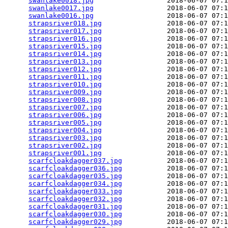
swanlake0018.jpg
                  2018-06-07 07:1
swanlake0017.jpg
                  2018-06-07 07:1
swanlake0016.jpg
                  2018-06-07 07:1
strapsriver018.jpg
                2018-06-07 07:1
strapsriver017.jpg
                2018-06-07 07:1
strapsriver016.jpg
                2018-06-07 07:1
strapsriver015.jpg
                2018-06-07 07:1
strapsriver014.jpg
                2018-06-07 07:1
strapsriver013.jpg
                2018-06-07 07:1
strapsriver012.jpg
                2018-06-07 07:1
strapsriver011.jpg
                2018-06-07 07:1
strapsriver010.jpg
                2018-06-07 07:1
strapsriver009.jpg
                2018-06-07 07:1
strapsriver008.jpg
                2018-06-07 07:1
strapsriver007.jpg
                2018-06-07 07:1
strapsriver006.jpg
                2018-06-07 07:1
strapsriver005.jpg
                2018-06-07 07:1
strapsriver004.jpg
                2018-06-07 07:1
strapsriver003.jpg
                2018-06-07 07:1
strapsriver002.jpg
                2018-06-07 07:1
strapsriver001.jpg
                2018-06-07 07:1
scarfcloakdagger037.jpg
           2018-06-07 07:1
scarfcloakdagger036.jpg
           2018-06-07 07:1
scarfcloakdagger035.jpg
           2018-06-07 07:1
scarfcloakdagger034.jpg
           2018-06-07 07:1
scarfcloakdagger033.jpg
           2018-06-07 07:1
scarfcloakdagger032.jpg
           2018-06-07 07:1
scarfcloakdagger031.jpg
           2018-06-07 07:1
scarfcloakdagger030.jpg
           2018-06-07 07:1
scarfcloakdagger029.jpg
           2018-06-07 07:1