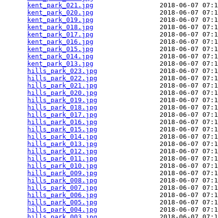
kent_park_021.jpg
                 2018-06-07 07:1
kent_park_020.jpg
                 2018-06-07 07:1
kent_park_019.jpg
                 2018-06-07 07:1
kent_park_018.jpg
                 2018-06-07 07:1
kent_park_017.jpg
                 2018-06-07 07:1
kent_park_016.jpg
                 2018-06-07 07:1
kent_park_015.jpg
                 2018-06-07 07:1
kent_park_014.jpg
                 2018-06-07 07:1
kent_park_013.jpg
                 2018-06-07 07:1
hills_park_023.jpg
                2018-06-07 07:1
hills_park_022.jpg
                2018-06-07 07:1
hills_park_021.jpg
                2018-06-07 07:1
hills_park_020.jpg
                2018-06-07 07:1
hills_park_019.jpg
                2018-06-07 07:1
hills_park_018.jpg
                2018-06-07 07:1
hills_park_017.jpg
                2018-06-07 07:1
hills_park_016.jpg
                2018-06-07 07:1
hills_park_015.jpg
                2018-06-07 07:1
hills_park_014.jpg
                2018-06-07 07:1
hills_park_013.jpg
                2018-06-07 07:1
hills_park_012.jpg
                2018-06-07 07:1
hills_park_011.jpg
                2018-06-07 07:1
hills_park_010.jpg
                2018-06-07 07:1
hills_park_009.jpg
                2018-06-07 07:1
hills_park_008.jpg
                2018-06-07 07:1
hills_park_007.jpg
                2018-06-07 07:1
hills_park_006.jpg
                2018-06-07 07:1
hills_park_005.jpg
                2018-06-07 07:1
hills_park_004.jpg
                2018-06-07 07:1
hills_park_003.jpg
                2018-06-07 07:1