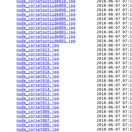
nude_corsetoutside010.jpg
         2018-06-07 07:1
nude_corsetoutside009.jpg
         2018-06-07 07:1
nude_corsetoutside008.jpg
         2018-06-07 07:1
nude_corsetoutside007.jpg
         2018-06-07 07:1
nude_corsetoutside006.jpg
         2018-06-07 07:1
nude_corsetoutside005.jpg
         2018-06-07 07:1
nude_corsetoutside004.jpg
         2018-06-07 07:1
nude_corsetoutside003.jpg
         2018-06-07 07:1
nude_corsetoutside002.jpg
         2018-06-07 07:1
nude_corsetoutside001.jpg
         2018-06-07 07:1
nude_corset024.jpg
                2018-06-07 07:1
nude_corset023.jpg
                2018-06-07 07:1
nude_corset022.jpg
                2018-06-07 07:1
nude_corset021.jpg
                2018-06-07 07:1
nude_corset020.jpg
                2018-06-07 07:1
nude_corset019.jpg
                2018-06-07 07:1
nude_corset018.jpg
                2018-06-07 07:1
nude_corset017.jpg
                2018-06-07 07:1
nude_corset016.jpg
                2018-06-07 07:1
nude_corset015.jpg
                2018-06-07 07:1
nude_corset014.jpg
                2018-06-07 07:1
nude_corset013.jpg
                2018-06-07 07:1
nude_corset012.jpg
                2018-06-07 07:1
nude_corset011.jpg
                2018-06-07 07:1
nude_corset010.jpg
                2018-06-07 07:1
nude_corset009.jpg
                2018-06-07 07:1
nude_corset008.jpg
                2018-06-07 07:1
nude_corset007.jpg
                2018-06-07 07:1
nude_corset006.jpg
                2018-06-07 07:1
nude_corset005.jpg
                2018-06-07 07:1